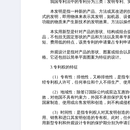
我国专利法中的专利分为三类：发明专利、实
本发明是指一种新的产品、方法或其改进的技
式的发明，即用物体来表示其发明，如机器、设
功能的物质来产生新技术的发明效果。方法以操
本实用新型是针对产品的形状、结构或组合提
品，不包括无固定形状的产品和方法以及简单平
短、费用低的特点，该类专利的申请量占专利申请总
外观设计是指对产品的形状、图案或组合以及
格。它还包括以简单平面图案为特征的设计。
3.专利权的特征
（1）专有性：排他性，又称排他性，是指专利
经专利权人许可，任何单位和个人不得生产、使
（2）地域性：除签订国际公约或双边互惠协议
效，对他国不具有约束力，外国不承担保护其专
国家制造、使用或出售发明和创造，则不构成侵
（3）时间性：是指专利权人对其发明创造的专
用、销售和进口其发明创造的专有权。此时，任
用新型专利和外观设计专利的保护期分别为申请日起