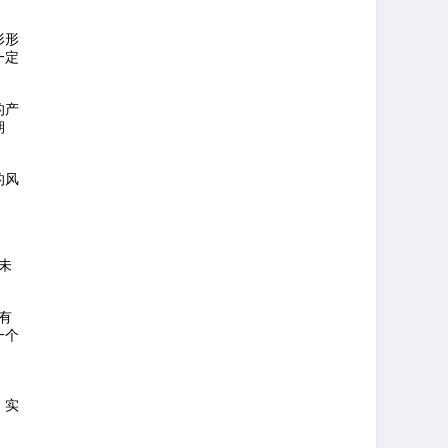
形形
一定
的产
期
的风
未
有
一个
、实