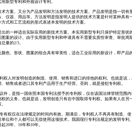
用新型专利和外观设计专利。
术方案。又分为产品发明和方法发明的技术方案。产品发明是指一切有
备、仪器、用品等。方法发明是指发明人提供的技术方案是针对某种具有
作方式和工艺流程的形式表述本发明的技术方案。
出的一种适合实际应用的新技术方案。本实用新型专利只保护特定形状
面图案的设计。由于实用新型专利和申请具有不需要实质性审查、审批周
量的2/3。
颜色、形状、图案的组合具有审美性，适合工业应用的新设计，即产品
权人对发明创造的制造、使用、销售和进口的排他的权利。也就是说，
用、销售或者进口其专利产品用于生产经营。否则，就是侵犯专利权。
外，是指一国依照本国专利法授予的专利权，仅在该国法律管辖范围内
利权的义务。也就是说，发明创造只有在中国取得专利权。如果有人在另
权。
有权仅在法律规定的时间内有效。期满后，专利权人不再具有制造、使
何单位和个人都可以无偿使用这项技术。我国现行专利法规定的发明专利
20年、10年和10年。