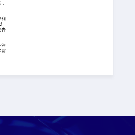
马，
）
专利
以
想告
专注
等需