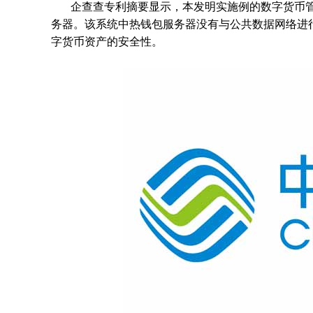
企查查专利摘要显示，本发明实施例的数字货币
务器。该系统中热钱包服务器没有与公共数据网络进
字货币资产的安全性。