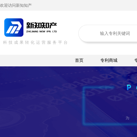
欢迎访问新知知产
科技成果转化运营服务平台
首页
专利商城