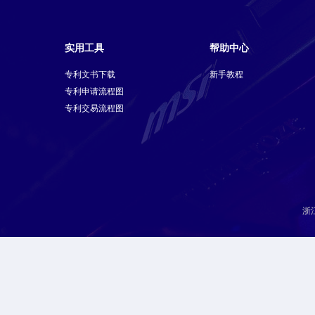
实用工具
帮助中心
专利文书下载
新手教程
专利申请流程图
专利交易流程图
浙