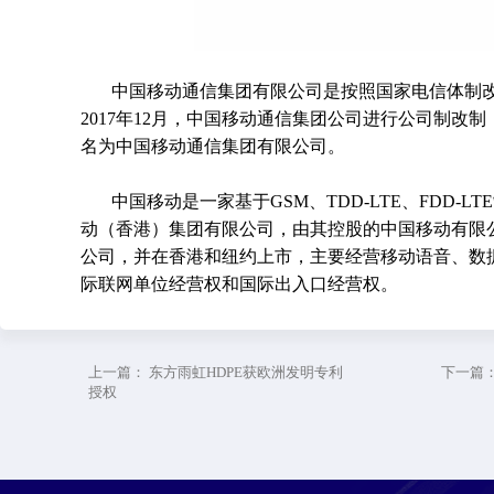
中国移动通信集团有限公司是按照国家电信体制改革
2017年12月，中国移动通信集团公司进行公司制
名为中国移动通信集团有限公司。
中国移动是一家基于GSM、TDD-LTE、FDD
动（香港）集团有限公司，由其控股的中国移动有限
公司，并在香港和纽约上市，主要经营移动语音、数
际联网单位经营权和国际出入口经营权。
上一篇：
东方雨虹HDPE获欧洲发明专利
下一篇
授权