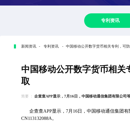
专利资讯
新闻资讯 - 专利资讯 - 中国移动公开数字货币相关专利，可
中国移动公开数字货币相关
取
简要 ：
企查查APP显示，7月16日，中国移动通信集团有限公司等公
企查查APP显示，7月16日，中国移动通信集团
CN113132088A。