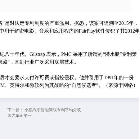
拖延战略”是对法定专利制度的严重滥用。据悉，该案可追溯至2015年，
ore中用于解密电影、音乐和应用程序的FairPlay软件侵犯了其2012
十年代。Gilstrap 表示，PMC 采用了所谓的“潜水艇”专利策
隐藏”，直到行业广泛采用底层技术。
后才会要求支付许可费或指控侵权。他并引用了1991年的一份
IBM、英特尔和微软列为其战略的“自然候选者”。（来源于网络）
下一篇：
小鹏汽车智能网联专利平均分获
国内车企第一