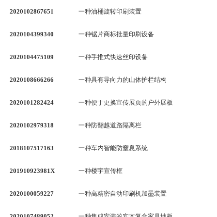
2020102867651
一种油桶旋转印刷装置
2020104399340
一种锯片商标批量印刷设备
2020104475109
一种手推式快速丝印设备
2020108666266
一种具有导向力的山体护栏结构
2020101282424
一种便于更换宣传展页的户外展板
2020102979318
一种防翻越道路隔离栏
2018107517163
一种车内智能防窒息系统
201910923981X
一种楼宇宣传框
2020100059227
一种高精密自动印刷机加墨装置
2020107489052
一种集成安装的实木复合家具地板