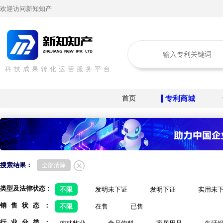
欢迎访问新知知产
科技成果转化运营服务平台
首页
专利商城
搜索结果：
全部清除
类型及法律状态：
不限
发明未下证
发明下证
实用未
销售状态：
不限
在售
已售
行业分类：