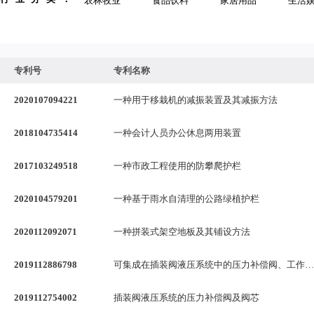
农林牧业
食品饮料
家居用品
生活
专利号
专利名称
2020107094221
一种用于移栽机的减振装置及其减振方法
2018104735414
一种会计人员办公休息两用装置
2017103249518
一种市政工程使用的防攀爬护栏
2020104579201
一种基于雨水自清理的公路绿植护栏
2020112092071
一种拼装式架空地板及其铺设方法
2019112886798
可集成在插装阀液压系统中的压力补偿阀、工作方法
2019112754002
插装阀液压系统的压力补偿阀及阀芯