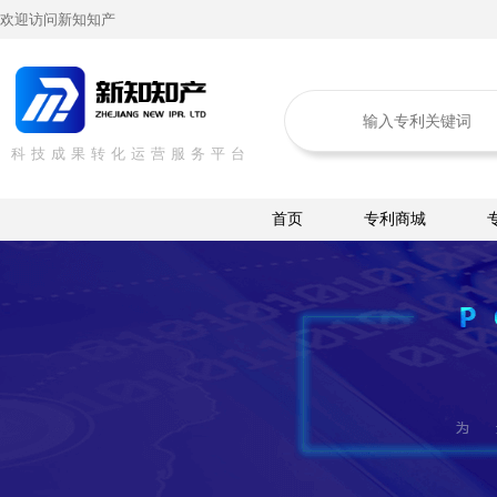
欢迎访问新知知产
科技成果转化运营服务平台
首页
专利商城