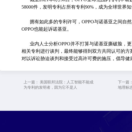
58000件，发明专利占所有专利90%，成为全球世界
拥有如此多的专利许可，OPPO与诺基亚之间自然
OPPO也能起诉诺基亚。
业内人士分析OPPO并不打算与诺基亚撕破脸，
相关专利进行谈判，最终能够得到双方共同认可的方案
对以诉讼胁迫谈判和接受过高许可费的施压，倡导健
上一篇：
美国联邦法院：人工智能不能成
下一篇
为专利的发明者，因为它不是人
地理标志