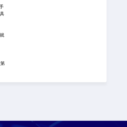
手
具
，就
名第