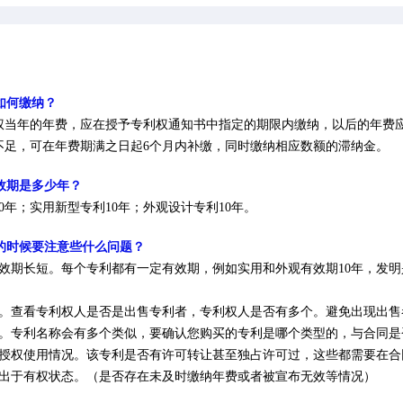
如何缴纳？
利权当年的年费，应在授予专利权通知书中指定的期限内缴纳，以后的年费
不足，可在年费期满之日起6个月内补缴，同时缴纳相应数额的滞纳金。
效期是多少年？
20年；实用新型专利10年；外观设计专利10年。
利的时候要注意些什么问题？
利有效期长短。每个专利都有一定有效期，例如实用和外观有效期10年，发
人。查看专利权人是否是出售专利者，专利权人是否有多个。避免出现出
型。专利名称会有多个类似，要确认您购买的专利是哪个类型的，与合同是
前授权使用情况。该专利是否有许可转让甚至独占许可过，这些都需要在
否出于有权状态。（是否存在未及时缴纳年费或者被宣布无效等情况）