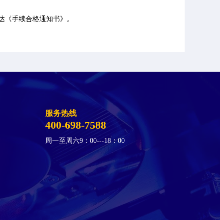
下达《手续合格通知书》。
服务热线
400-698-7588
周一至周六9：00---18：00